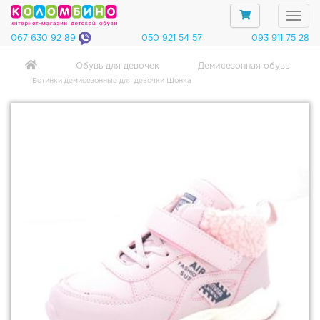
067 630 92 89
050 921 54 57
093 911 75 28
Обувь для девочек
Демисезонная обувь
Ботинки демисезонные для девочки Шонка
Категории
О
б
у
в
ь
д
л
я
м
а
л
ь
ч
и
к
о