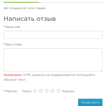
б
у
О
Нет отзывов об этом товаре.
в
р
ь
т
Написать отзыв
о
П
п
Ваше имя
л
е
я
д
ж
и
н
ч
Ваш отзыв
а
е
я
с
о
к
б
а
у
я
в
о
ь
б
Примечание:
HTML разметка не поддерживается! Используйте
у
обычный текст.
в
Р
ь
е
Рейтинг
Плохо
Хорошо
з
и
П
н
л
Продолжить