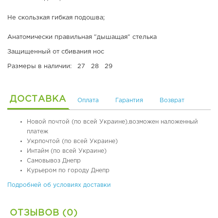
я
,
я
т
Не скользкая гибкая подошва;
о
е
б
р
Анатомически правильная "дышащая" стелька
у
м
Защищенный от сбивания нос
в
о
ь
о
Размеры в наличии: 27 28 29
б
у
О
в
р
ДОСТАВКА
Оплата
Гарантия
Возврат
ь
т
о
п
Л
Новой почтой (по всей Украине),возможен наложенный
е
е
платеж
д
т
Укрпочтой (по всей Украине)
и
н
Интайм (по всей Украине)
ч
я
Самовывоз Днепр
е
я
Курьером по городу Днепр
с
о
к
б
Подробней об условиях доставки
а
у
я
в
ОТЗЫВОВ (0)
о
ь