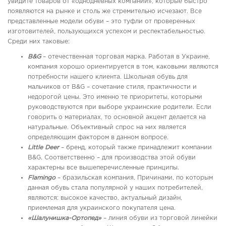
увидите товаров от «однодневных компаний», которые быстро
появляются на рынке и столь же стремительно исчезают. Все
представленные модели обуви – это туфли от проверенных
изготовителей, пользующихся успехом и респектабельностью.
Среди них таковые:
B
&
G
– отечественная торговая марка. Работая в Украине,
компания хорошо ориентируется в том, каковыми являются
потребности нашего клиента. Школьная обувь для
мальчиков от B&G – сочетание стиля, практичности и
недорогой цены. Это именно те приоритеты, которыми
руководствуются при выборе украинские родители. Если
говорить о материалах, то основной акцент делается на
натуральные. Объективный спрос на них является
определяющим фактором в данном вопросе.
Little
Deer
– бренд, который также принадлежит компании
B&G. Соответственно – для производства этой обуви
характерны все вышеперечисленные принципы.
Flamingo
– бразильская компания. Причинами, по которым
данная обувь стала популярной у наших потребителей,
являются: высокое качество, актуальный дизайн,
приемлемая для украинского покупателя цена.
«Шалунишка-Ортопед»
– линия обуви из торговой линейки