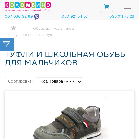
067 630 92 89
050 921 54 57
093 911 75 28
Обувь для мальчиков
Туфли и школьная обувь
Категории
О
ТУФЛИ И ШКОЛЬНАЯ ОБУВЬ
б
у
ДЛЯ МАЛЬЧИКОВ
в
ь
д
Сортировка:
л
я
м
а
л
ь
ч
и
к
о