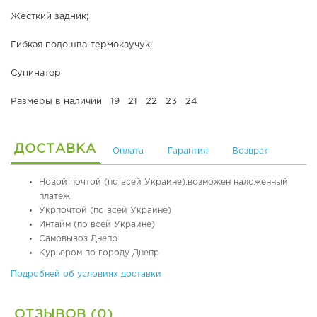
я
Жесткий задник;
я
о
Гибкая подошва-термокаучук;
б
у
Супинатор
в
ь
Размеры в наличии 19 21 22 23 24
О
р
ДОСТАВКА
т
Оплата
Гарантия
Возврат
о
п
Новой почтой (по всей Украине),возможен наложенный
е
платеж
д
Укрпочтой (по всей Украине)
и
Интайм (по всей Украине)
ч
Самовывоз Днепр
е
Курьером по городу Днепр
с
к
Подробней об условиях доставки
а
я
о
ОТЗЫВОВ (0)