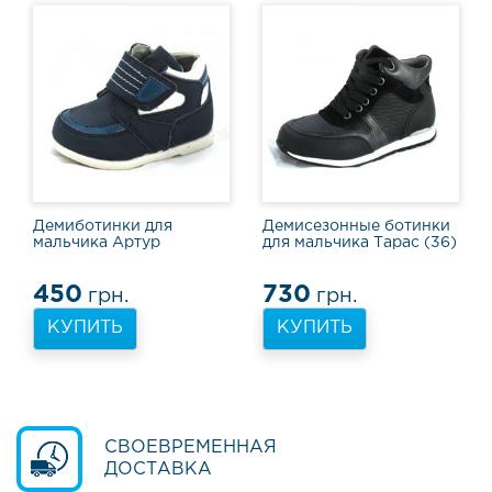
в
ь
Т
а
п
о
ч
к
и
и
Демиботинки для
Демисезонные ботинки
мальчика Артур
для мальчика Тарас (36)
к
е
д
450
730
грн.
грн.
ы
КУПИТЬ
КУПИТЬ
Т
у
ф
л
и
СВОЕВРЕМЕННАЯ
и
ДОСТАВКА
ш