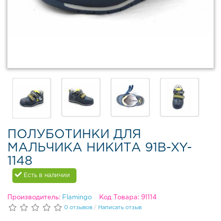
в
Д
е
м
и
с
е
з
о
н
н
а
я
ПОЛУБОТИНКИ ДЛЯ
о
МАЛЬЧИКА НИКИТА 91B-XY-
б
у
1148
в
Есть в наличии
ь
З
Производитель:
Flamingo
Код Товара: 91114
и
0 отзывов
/
Написать отзыв
м