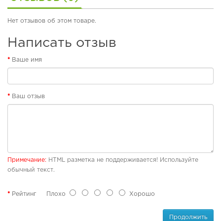
б
у
Нет отзывов об этом товаре.
в
ь
Написать отзыв
П
Ваше имя
л
я
ж
н
Ваш отзыв
а
я
о
б
у
в
ь
Примечание:
HTML разметка не поддерживается! Используйте
обычный текст.
Р
е
з
Рейтинг
Плохо
Хорошо
и
н
Продолжить