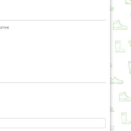
латеж