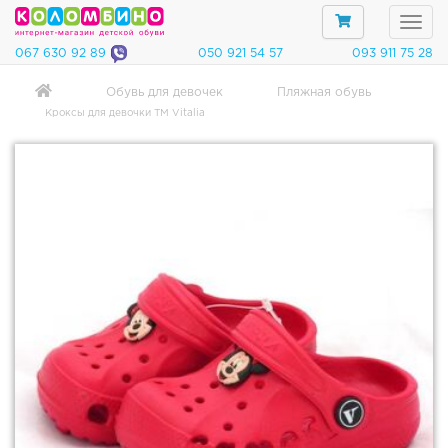
067 630 92 89
050 921 54 57
093 911 75 28
Обувь для девочек
Пляжная обувь
Кроксы для девочки ТМ Vitalia
Категории
О
б
у
в
ь
д
л
я
м
а
л
ь
ч
и
к
о