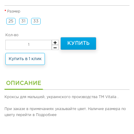
н
е
я
з
Размер
я
о
о
н
25
31
33
б
н
у
а
Кол-во
в
я
ь
о
КУПИТЬ
и
б
т
у
Купить в 1 клик
е
в
р
ь
м
о
З
о
и
ОПИСАНИЕ
б
м
у
н
Кроксы для малышей, украинского производства ТМ Vitalia .
в
я
ь
я
При заказе в примечаниях указывайте цвет. Наличие размера по
о
цвету перейти в Подробнее
Л
б
е
у
т
в
н
ь