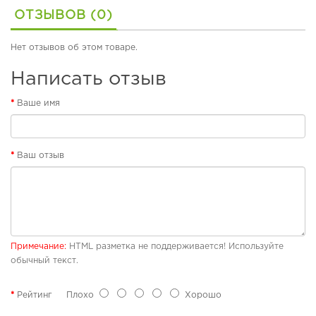
о
я
ОТЗЫВОВ (0)
в
ж
ы
н
е
а
Нет отзывов об этом товаре.
с
я
а
о
Написать отзыв
п
б
о
у
Ваше имя
г
в
и
ь
С
Р
Ваш отзыв
п
е
о
з
р
и
т
н
и
о
в
в
н
ы
Примечание:
HTML разметка не поддерживается! Используйте
а
е
обычный текст.
я
с
о
а
Рейтинг
Плохо
Хорошо
б
п
у
о