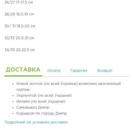
б
26/27 17-17,5 см
у
О
в
р
28/29 18,5-19 см
ь
т
о
30/ 31 19,5-20 cм
П
п
л
е
32/33 20,5-21 см
я
д
ж
и
34/35 22-22,5 см
н
ч
а
е
я
с
ДОСТАВКА
о
к
Оплата
Гарантия
Возврат
б
а
у
я
Новой почтой (по всей Украине),возможен наложенный
в
о
платеж
ь
б
Укрпочтой (по всей Украине)
у
Интайм (по всей Украине)
в
Р
Самовывоз Днепр
ь
е
Курьером по городу Днепр
з
и
П
Подробней об условиях доставки
н
л