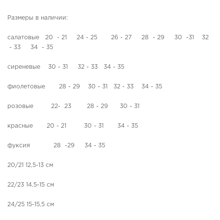
я
,
я
т
Размеры в наличии:
о
е
б
р
салатовые 20 - 21 24 - 25 26 - 27 28 - 29 30 -31 32
у
м
- 33 34 - 35
в
о
ь
о
сиреневые 30 - 31 32 - 33 34 - 35
б
у
О
фиолетовые 28 - 29 30 - 31 32 - 33 34 - 35
в
р
ь
т
розовые 22- 23 28 - 29 30 - 31
о
п
Л
красные 20 - 21 30 - 31 34 - 35
е
е
д
т
фуксия 28 -29 34 - 35
и
н
ч
я
20/21 12,5-13 см
е
я
с
о
22/23 14,5-15 см
к
б
а
у
24/25 15-15,5 см
я
в
о
ь