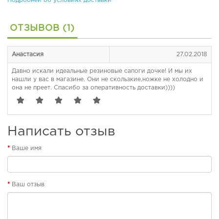
Подробней об условиях доставки
б
у
О
в
р
ОТЗЫВОВ (1)
ь
т
о
П
п
Анастасия
27.02.2018
л
е
я
д
Давно искали идеальные резиновые сапоги дочке! И мы их
ж
и
нашли у вас в магазине. Они не скользкие,ножке не холодно и
она не преет. Спасибо за оперативность доставки))))
н
ч
а
е
я
с
о
к
б
а
Написать отзыв
у
я
в
о
Ваше имя
ь
б
у
в
Р
ь
е
Ваш отзыв
з
и
П
н
л