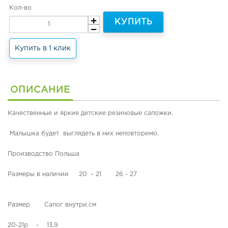
н
е
Кол-во
я
з
КУПИТЬ
я
о
о
н
б
н
Купить в 1 клик
у
а
в
я
ь
о
и
б
ОПИСАНИЕ
т
у
е
в
р
ь
Качественные и яркие детские резиновые сапожки.
м
о
З
Малышка будет выглядеть в них неповторимо.
о
и
б
м
Производство Польша
у
н
в
я
Размеры в наличии 20 - 21 26 - 27
ь
я
о
Л
б
Размер Сапог внутри,см
е
у
т
в
20-21р - 13,9
н
ь