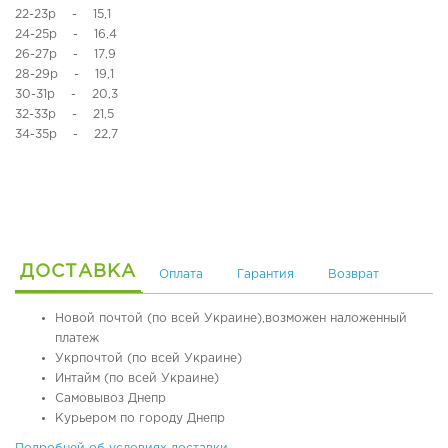
22-23р - 15,1
я
,
24-25р - 16,4
я
т
26-27р - 17,9
о
е
б
р
28-29р - 19,1
у
м
30-31р - 20,3
в
о
32-33р - 21,5
ь
о
34-35р - 22,7
б
у
О
в
р
ь
т
о
п
Л
е
е
ДОСТАВКА
Оплата
Гарантия
Возврат
д
т
и
н
Новой почтой (по всей Украине),возможен наложенный
ч
я
платеж
е
я
Укрпочтой (по всей Украине)
с
о
Интайм (по всей Украине)
к
б
Самовывоз Днепр
а
у
я
в
Курьером по городу Днепр
о
ь