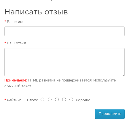
б
у
О
Написать отзыв
в
р
ь
т
Ваше имя
о
П
п
л
е
я
д
Ваш отзыв
ж
и
н
ч
а
е
я
с
о
к
б
а
у
я
Примечание:
HTML разметка не поддерживается! Используйте
в
о
обычный текст.
ь
б
у
Рейтинг
Плохо
Хорошо
в
Р
ь
е
з
Продолжить
и
П
н
л