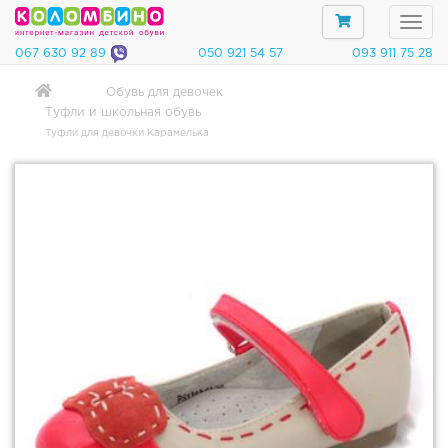
067 630 92 89
050 921 54 57
093 911 75 28
Обувь для девочек
Туфли и школьная обувь
Категории
Туфли для девочки Карамелька
О
б
у
в
ь
д
л
я
м
а
л
ь
ч
и
к
о