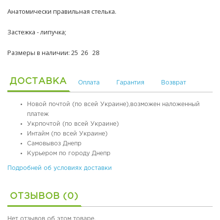
я
,
Анатомически правильная стелька.
я
т
о
е
Застежка - липучка;
б
р
у
м
Размеры в наличии: 25 26 28
в
о
ь
о
б
ДОСТАВКА
Оплата
Гарантия
Возврат
у
О
в
р
ь
т
Новой почтой (по всей Украине),возможен наложенный
о
платеж
п
Л
Укрпочтой (по всей Украине)
е
е
Интайм (по всей Украине)
д
т
Самовывоз Днепр
и
н
Курьером по городу Днепр
ч
я
е
я
Подробней об условиях доставки
с
о
к
б
ОТЗЫВОВ (0)
а
у
я
в
о
ь
Нет отзывов об этом товаре.