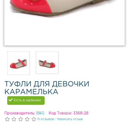
в
Д
О
е
б
м
у
и
в
с
ь
е
д
з
л
о
я
н
д
н
е
а
в
я
о
о
ч
ТУФЛИ ДЛЯ ДЕВОЧКИ
б
е
КАРАМЕЛЬКА
у
к
в
Есть в наличии
ь
Д
е
Производитель:
B&G
Код Товара: 3368-28
З
м
0 отзывов
/
Написать отзыв
и
и
м
с