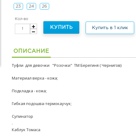
23
24
26
Кол-во
КУПИТЬ
Купить в 1 клик
ОПИСАНИЕ
Туфли для девочки "Розочки" ТМ Берегиня ( Чернигов)
Материал верха - кожа;
Подкладка - кожа;
Гибкая подошва-термокаучук;
Супинатор
.
Каблук Томаса