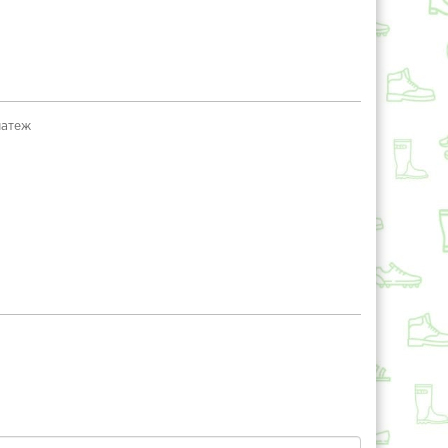
латеж