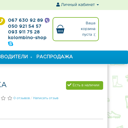
ы
Личный кабинет
067 630 92 89
Ваша
050 921 54 57
корзина
093 911 75 28
пуста :(
kolombino-shop
ЗВОДИТЕЛИ
РАСПРОДАЖА
КА
Есть в наличии
0 отзывов
/
Написать отзыв