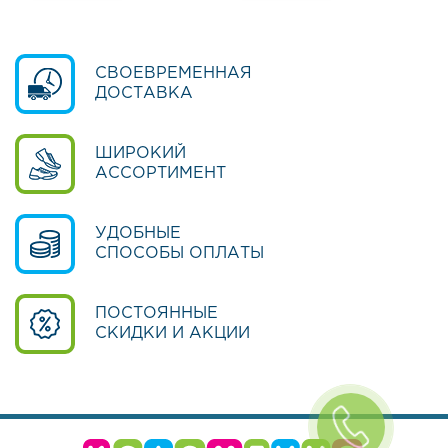
б
у
в
ь
СВОЕВРЕМЕННАЯ
ДОСТАВКА
Р
а
с
ШИРОКИЙ
п
АССОРТИМЕНТ
р
о
д
УДОБНЫЕ
а
СПОСОБЫ ОПЛАТЫ
ж
а
ПОСТОЯННЫЕ
Информация
СКИДКИ И АКЦИИ
Оплата
и
доставка
О