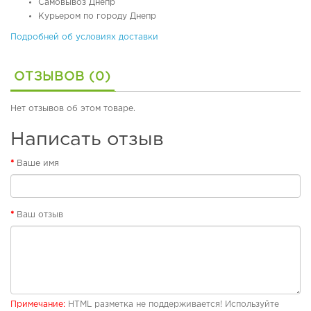
о
я
Самовывоз Днепр
в
ж
Курьером по городу Днепр
ы
н
Подробней об условиях доставки
е
а
с
я
а
о
ОТЗЫВОВ (0)
п
б
о
у
г
в
Нет отзывов об этом товаре.
и
ь
Написать отзыв
С
Р
п
е
Ваше имя
о
з
р
и
т
н
и
о
Ваш отзыв
в
в
н
ы
а
е
я
с
о
а
б
п
Примечание:
HTML разметка не поддерживается! Используйте
у
о