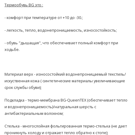
Термообувь BG это :
я
,
я
т
- комфорт при температуре от +10 до -30.;
о
е
б
р
у
м
- легкость, тепло, водонепроницаемость, износостойкость;
в
о
ь
о
- обувь "дышащая", что обеспечивает полный комфорт при
б
ходьбе.
у
О
в
р
ь
т
о
Материал верх - износостойкий водонепроницаемый текстиль/
п
Л
искуственная кожа ( синтетические материалы увеличивающие
е
е
д
т
срок службы обуви);
и
н
ч
я
Подкладка - термо-мембрана BG-QueenTEX (обеспечивает тепло
е
я
и водонепроницаемость)/натуральная шерсть с
с
о
антибактериальным волокном;
к
б
а
у
Стелька - многослойная фольгированная термо-стелька (не дает
я
в
проникнуть холоду и отражает тепло обратно к стопе);
о
ь