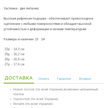
б
у
О
Застежка - две липучки;
в
р
ь
т
Высокая рифленая подошва - обеспечивает превосходное
о
сцепление с любыми поверхностями и обладает высокой
П
п
устойчивостью к деформации и низким температурам.
л
е
я
д
Размеры в наличии 23 24
ж
и
н
ч
а
е
22р - 14,3 см
я
с
25р - 16,2 см
о
к
26р - 16,8 см
б
а
27р - 17,4 см
у
я
в
о
ь
б
ДОСТАВКА
Оплата
Гарантия
Возврат
у
в
Р
ь
Новой почтой (по всей Украине),возможен наложенный
е
платеж
з
и
П
Укрпочтой (по всей Украине)
н
л
Интайм (по всей Украине)