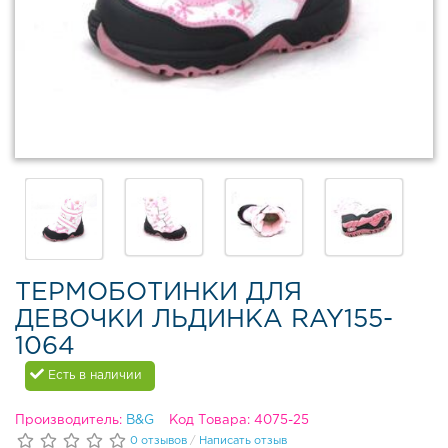
в
Д
О
е
б
м
у
и
в
с
ь
е
д
з
л
о
я
н
д
н
е
а
в
я
о
о
ч
ТЕРМОБОТИНКИ ДЛЯ
б
е
ДЕВОЧКИ ЛЬДИНКА RAY155-
у
к
в
1064
ь
Д
Есть в наличии
е
З
м
и
и
Производитель:
B&G
Код Товара: 4075-25
м
с
0 отзывов
/
Написать отзыв