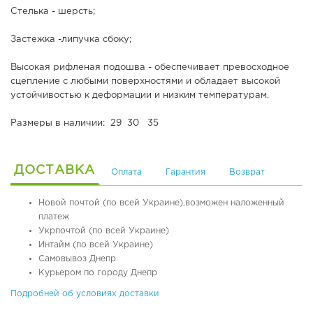
Стелька - шерсть;
я
,
я
т
о
е
Застежка -липучка сбоку;
б
р
у
м
Высокая рифленая подошва - обеспечивает превосходное
в
о
сцепление с любыми поверхностями и обладает высокой
ь
о
устойчивостью к деформации и низким температурам.
б
у
О
Размеры в наличии: 29 30 35
в
р
ь
т
о
ДОСТАВКА
Оплата
Гарантия
Возврат
п
Л
е
е
д
т
Новой почтой (по всей Украине),возможен наложенный
и
н
платеж
ч
я
Укрпочтой (по всей Украине)
е
я
Интайм (по всей Украине)
с
о
Самовывоз Днепр
к
б
Курьером по городу Днепр
а
у
я
в
Подробней об условиях доставки
о
ь