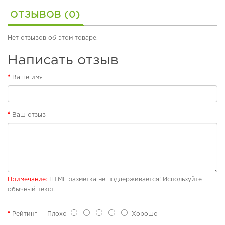
б
у
ОТЗЫВОВ (0)
О
в
р
ь
т
Нет отзывов об этом товаре.
о
П
п
Написать отзыв
л
е
я
д
Ваше имя
ж
и
н
ч
а
е
я
с
Ваш отзыв
о
к
б
а
у
я
в
о
ь
б
у
в
Р
Примечание:
HTML разметка не поддерживается! Используйте
ь
е
обычный текст.
з
и
П
Рейтинг
Плохо
Хорошо
н
л