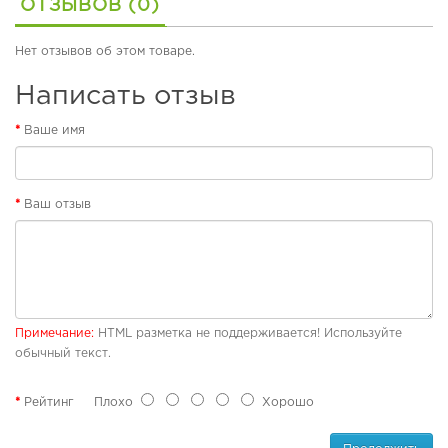
ОТЗЫВОВ (0)
б
у
в
Нет отзывов об этом товаре.
ь
Написать отзыв
П
л
Ваше имя
я
ж
н
а
Ваш отзыв
я
о
б
у
в
ь
Примечание:
HTML разметка не поддерживается! Используйте
обычный текст.
Р
е
з
Рейтинг
Плохо
Хорошо
и
н