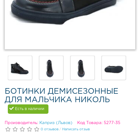
в
Д
е
м
и
с
е
з
о
н
н
а
я
о
БОТИНКИ ДЕМИСЕЗОННЫЕ
б
ДЛЯ МАЛЬЧИКА НИКОЛЬ
у
в
Есть в наличии
ь
Производитель:
Каприз (Львов)
Код Товара: 5277-35
З
0 отзывов
/
Написать отзыв
и
м