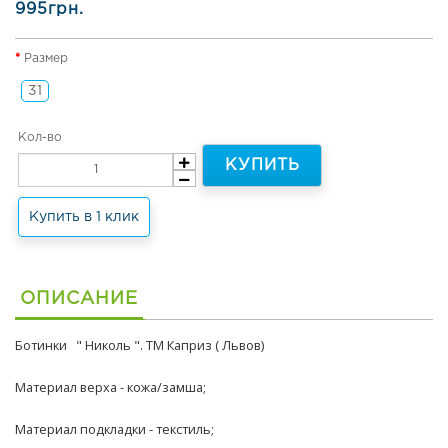
н
995грн.
я
я
Размер
о
б
31
у
в
Кол-во
ь
и
КУПИТЬ
т
е
р
Купить в 1 клик
м
о
о
б
ОПИСАНИЕ
у
в
Ботинки " Николь ". ТМ Каприз ( Львов)
ь
Материал верха - кожа/замша;
Л
е
Материал подкладки - текстиль;
т
н