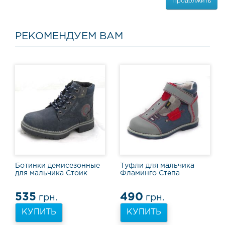
о
Продолжить
в
ы
е
РЕКОМЕНДУЕМ ВАМ
с
а
п
о
г
и
С
п
о
р
т
и
в
Ботинки демисезонные
Туфли для мальчика
для мальчика Стоик
Фламинго Степа
н
а
я
535
490
грн.
грн.
о
б
КУПИТЬ
КУПИТЬ
у