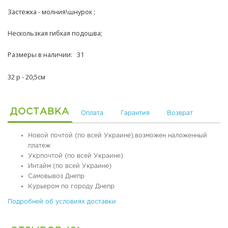
я
Застежка - молния\шнурок ;
я
о
Нескользкая гибкая подошва;
б
у
Размеры в наличии: 31
в
ь
32 р - 20,5см
О
р
т
ДОСТАВКА
Оплата
Гарантия
Возврат
о
п
е
Новой почтой (по всей Украине),возможен наложенный
д
платеж
и
Укрпочтой (по всей Украине)
ч
Интайм (по всей Украине)
е
Самовывоз Днепр
с
Курьером по городу Днепр
к
Подробней об условиях доставки
а
я
о