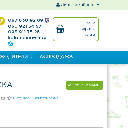
ы
Личный кабинет
067 630 92 89
Ваша
050 921 54 57
корзина
093 911 75 28
пуста :(
kolombino-shop
ЗВОДИТЕЛИ
РАСПРОДАЖА
СКА
Есть в наличии
0 отзывов
/
Написать отзыв