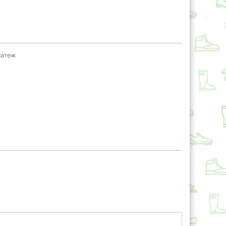
латеж