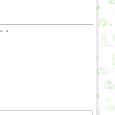
латеж