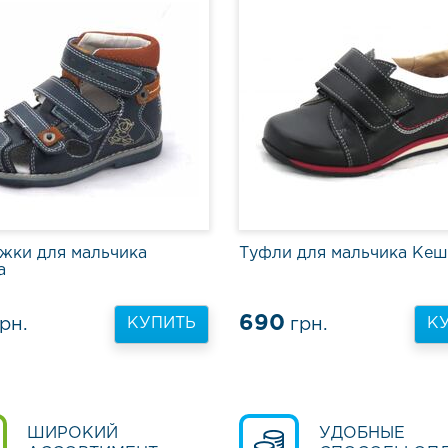
жки для мальчика
Туфли для мальчика Кеш
а
690
рн.
грн.
КУПИТЬ
К
ШИРОКИЙ
УДОБНЫЕ