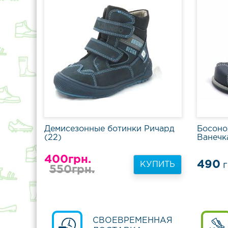
Демисезонные ботинки Ричард
Босоно
(22)
Ванечк
400грн.
490
КУПИТЬ
г
550грн.
СВОЕВРЕМЕННАЯ