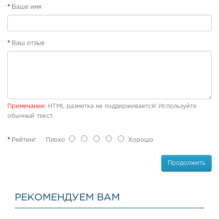
б
Ваше имя
у
в
ь
Ваш отзыв
П
л
я
ж
н
а
Примечание:
HTML разметка не поддерживается! Используйте
я
обычный текст.
о
б
у
Рейтинг
Плохо
Хорошо
в
ь
Продолжить
Р
е
з
РЕКОМЕНДУЕМ ВАМ
и
н