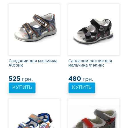
о
в
ы
е
с
а
п
о
г
и
С
Сандалии для мальчика
Сандалии летние для
Жорик
мальчика Феликс
п
о
р
525
480
грн.
грн.
т
КУПИТЬ
КУПИТЬ
и
в
н
а
я
о
б
у