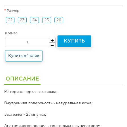
н
я
Размер
я
о
22
23
24
25
26
б
у
Кол-во
в
ь
КУПИТЬ
и
т
Купить в 1 клик
е
р
м
о
о
ОПИСАНИЕ
б
у
Материал верха - эко кожа;
в
ь
Внутренняя поверхность - натуральная кожа;
Л
Застежка - 2 липучки;
е
т
Анатомически правильная стелька с супинатором.
н