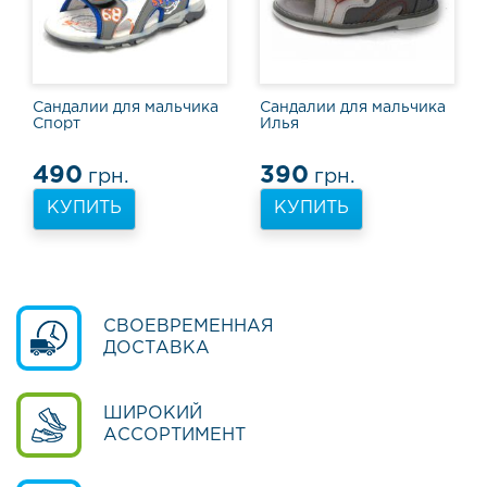
в
ь
Т
а
Сандалии для мальчика
Сандалии для мальчика
п
Спорт
Илья
о
ч
490
390
грн.
грн.
к
и
КУПИТЬ
КУПИТЬ
и
к
е
д
ы
СВОЕВРЕМЕННАЯ
ДОСТАВКА
Т
у
ф
л
ШИРОКИЙ
и
АССОРТИМЕНТ
и
ш