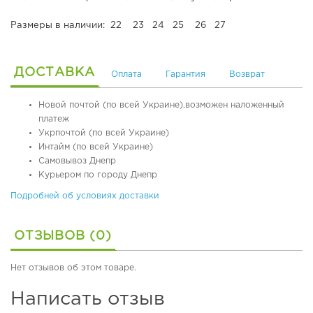
я
я
Размеры в наличии: 22 23 24 25 26 27
о
б
у
ДОСТАВКА
Оплата
Гарантия
Возврат
в
ь
Новой почтой (по всей Украине),возможен наложенный
платеж
О
р
Укрпочтой (по всей Украине)
т
Интайм (по всей Украине)
о
Самовывоз Днепр
п
Курьером по городу Днепр
е
Подробней об условиях доставки
д
и
ч
ОТЗЫВОВ (0)
е
с
к
Нет отзывов об этом товаре.
а
я
Написать отзыв
о