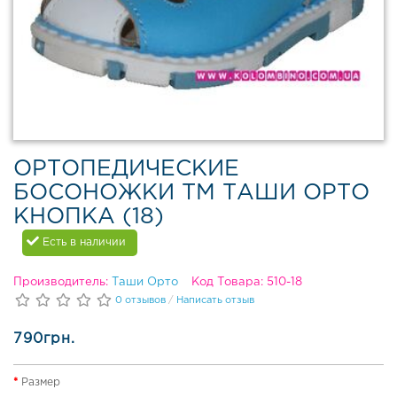
в
Д
е
м
и
с
е
з
ОРТОПЕДИЧЕСКИЕ
о
н
БОСОНОЖКИ ТМ ТАШИ ОРТО
н
КНОПКА (18)
а
я
Есть в наличии
о
б
Производитель:
Таши Орто
Код Товара: 510-18
у
в
0 отзывов
/
Написать отзыв
ь
790грн.
З
и
Размер
м