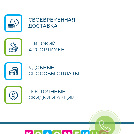
к
о
л
ь
СВОЕВРЕМЕННАЯ
н
ДОСТАВКА
а
я
о
ШИРОКИЙ
б
АССОРТИМЕНТ
у
в
ь
УДОБНЫЕ
СПОСОБЫ ОПЛАТЫ
О
б
у
ПОСТОЯННЫЕ
в
СКИДКИ И АКЦИИ
ь
д
л
я
д
е
в