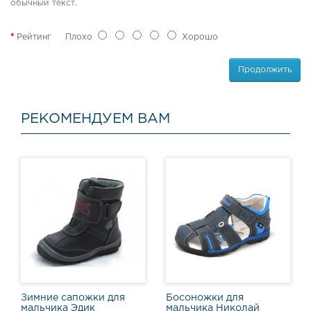
о
обычный текст.
в
ы
Рейтинг
Плохо
Хорошо
е
с
а
Продолжить
п
о
г
РЕКОМЕНДУЕМ ВАМ
и
С
п
о
р
т
и
в
н
а
я
о
б
Зимние сапожки для
Босоножки для
у
мальчика Эдик
мальчика Николай