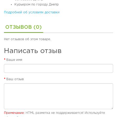
б
Курьером по городу Днепр
у
в
Подробней об условиях доставки
ь
ОТЗЫВОВ (0)
П
л
я
Нет отзывов об этом товаре.
ж
н
Написать отзыв
а
я
Ваше имя
о
б
у
в
Ваш отзыв
ь
Р
е
з
и
н
Примечание:
HTML разметка не поддерживается! Используйте