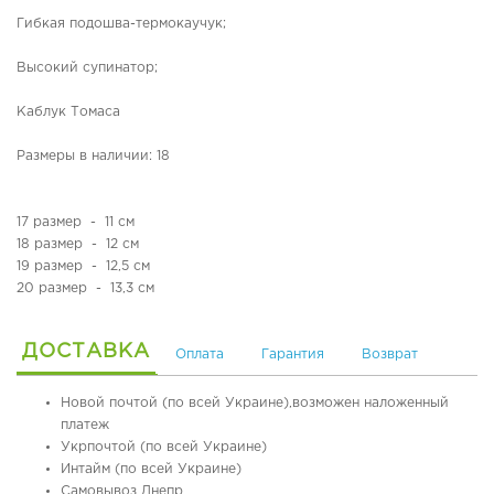
я
Гибкая подошва-термокаучук;
я
о
Высокий супинатор;
б
у
Каблук Томаса
в
ь
Размеры в наличии: 18
О
р
17 размер - 11 см
т
18 размер - 12 см
о
19 размер - 12,5 см
п
20 размер - 13,3 см
е
д
и
ДОСТАВКА
Оплата
Гарантия
Возврат
ч
е
с
Новой почтой (по всей Украине),возможен наложенный
к
платеж
а
Укрпочтой (по всей Украине)
я
Интайм (по всей Украине)
о
Самовывоз Днепр