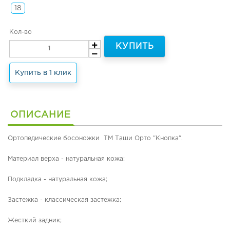
н
18
я
я
Кол-во
о
б
КУПИТЬ
у
в
ь
Купить в 1 клик
и
т
е
р
ОПИСАНИЕ
м
о
Ортопедические босоножки ТМ Таши Орто "Кнопка".
о
б
Материал верха - натуральная кожа;
у
в
ь
Подкладка - натуральная кожа;
Л
Застежка - классическая застежка;
е
т
Жесткий задник;
н