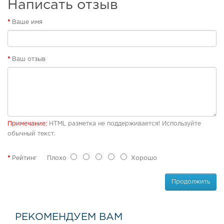
Написать отзыв
б
у
Ваше имя
в
ь
П
Ваш отзыв
л
я
ж
н
а
я
о
Примечание:
HTML разметка не поддерживается! Используйте
б
обычный текст.
у
в
ь
Рейтинг
Плохо
Хорошо
Р
Продолжить
е
з
и
н
РЕКОМЕНДУЕМ ВАМ