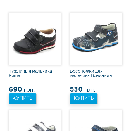
о
в
ы
е
с
а
п
о
г
и
С
п
Туфли для мальчика
Босоножки для
о
Кеша
мальчика Вениамин
р
т
690
530
грн.
грн.
и
в
КУПИТЬ
КУПИТЬ
н
а
я
о
б
у