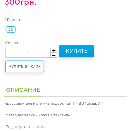
300грн.
н
я
я
о
Размер
б
35
у
в
ь
Кол-во
и
КУПИТЬ
т
е
р
Купить в 1 клик
м
о
о
б
ОПИСАНИЕ
у
в
ь
Кроссовки для мальчика подростка ТМ BG "Цезарь"
Л
Материал верха - кожзам/текстиль ;
е
т
Подкладка - текстиль;
н