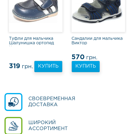
в
ь
Т
а
п
о
Туфли для мальчика
Сандалии для мальчика
Шалунишка ортопед
Виктор
ч
Чарли синие
к
и
570
грн.
и
319
грн.
КУПИТЬ
КУПИТЬ
к
е
д
ы
Т
СВОЕВРЕМЕННАЯ
у
ДОСТАВКА
ф
л
и
ШИРОКИЙ
и
АССОРТИМЕНТ
ш