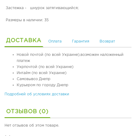
я
Застежка - шнурок затягивающийся;
я
о
Размеры в наличии: 35
б
у
в
ь
ДОСТАВКА
Оплата
Гарантия
Возврат
О
Новой почтой (по всей Украине),возможен наложенный
р
платеж
т
Укрпочтой (по всей Украине)
о
Интайм (по всей Украине)
п
Самовывоз Днепр
е
Курьером по городу Днепр
д
и
Подробней об условиях доставки
ч
е
с
ОТЗЫВОВ (0)
к
а
Нет отзывов об этом товаре.
я
о