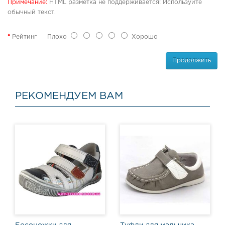
о
Примечание:
HTML разметка не поддерживается! Используйте
в
обычный текст.
ы
е
Рейтинг
Плохо
Хорошо
с
а
п
Продолжить
о
г
и
РЕКОМЕНДУЕМ ВАМ
С
п
о
р
т
и
в
н
а
я
о
б
у