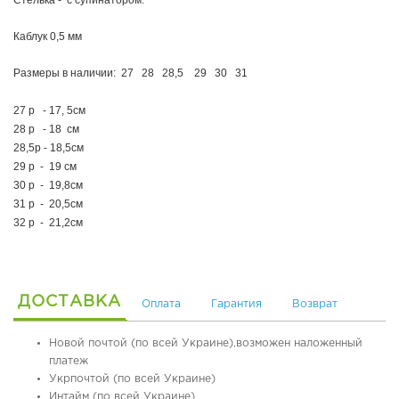
я
я
Каблук 0,5 мм
о
б
Размеры в наличии: 27 28 28,5 29 30 31
у
в
27 р - 17, 5см
ь
28 р - 18 см
28,5р - 18,5см
О
29 р - 19 см
р
30 р - 19,8см
т
31 р - 20,5см
о
п
32 р - 21,2см
е
д
и
ч
ДОСТАВКА
Оплата
Гарантия
Возврат
е
с
к
Новой почтой (по всей Украине),возможен наложенный
а
платеж
я
Укрпочтой (по всей Украине)
о
Интайм (по всей Украине)