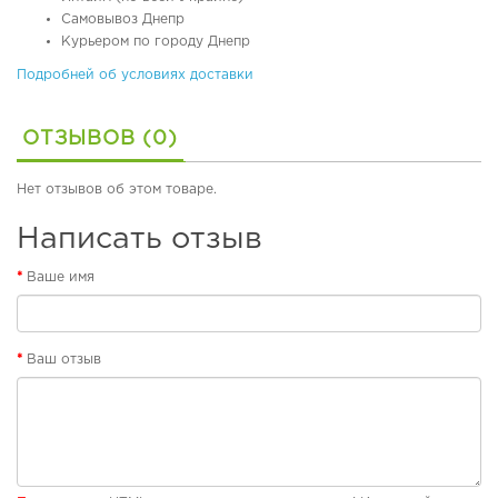
б
Самовывоз Днепр
у
Курьером по городу Днепр
в
ь
Подробней об условиях доставки
П
ОТЗЫВОВ (0)
л
я
ж
Нет отзывов об этом товаре.
н
а
Написать отзыв
я
о
Ваше имя
б
у
в
ь
Ваш отзыв
Р
е
з
и
н