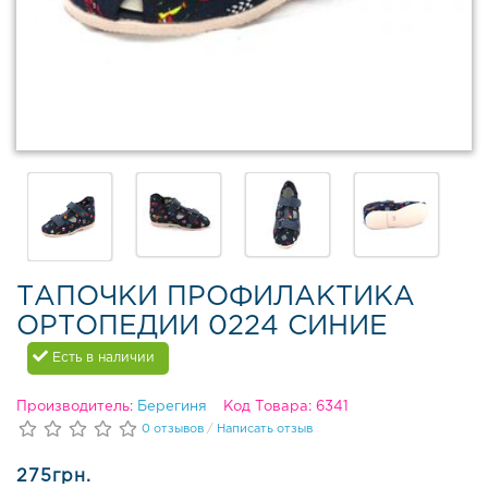
в
Д
е
м
и
с
е
з
о
н
н
а
я
ТАПОЧКИ ПРОФИЛАКТИКА
о
ОРТОПЕДИИ 0224 СИНИЕ
б
у
Есть в наличии
в
ь
Производитель:
Берегиня
Код Товара: 6341
0 отзывов
/
Написать отзыв
З
и
275грн.
м