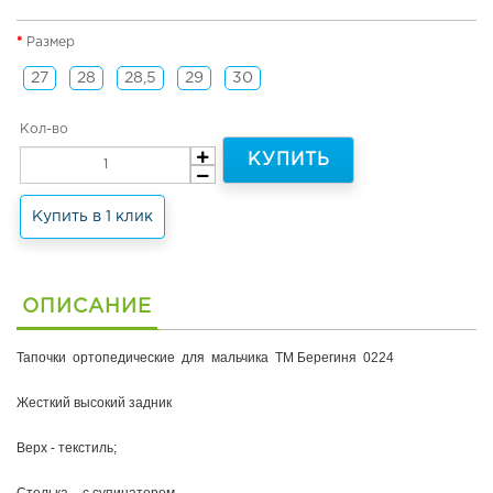
н
я
Размер
я
о
27
28
28,5
29
30
б
у
Кол-во
в
ь
КУПИТЬ
и
т
Купить в 1 клик
е
р
м
о
о
ОПИСАНИЕ
б
у
Тапочки ортопедические для мальчика ТМ Берегиня 0224
в
ь
Жесткий высокий задник
Л
Верх - текстиль;
е
т
н
Стелька - с супинатором.