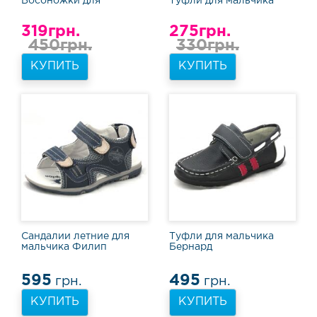
Босоножки для
Туфли для мальчика
в
мальчика Архипелаг (21)
Леня (22)
ь
319грн.
275грн.
450грн.
330грн.
Т
а
КУПИТЬ
КУПИТЬ
п
о
ч
к
и
и
к
е
д
ы
Т
Сандалии летние для
Туфли для мальчика
у
мальчика Филип
Бернард
ф
л
595
495
грн.
грн.
и
и
КУПИТЬ
КУПИТЬ
ш