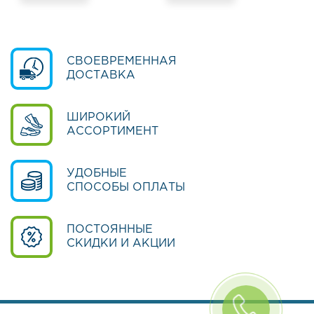
к
о
л
ь
н
СВОЕВРЕМЕННАЯ
а
ДОСТАВКА
я
о
б
ШИРОКИЙ
у
АССОРТИМЕНТ
в
ь
УДОБНЫЕ
О
СПОСОБЫ ОПЛАТЫ
б
у
в
ПОСТОЯННЫЕ
ь
СКИДКИ И АКЦИИ
д
л
я
д
е
в