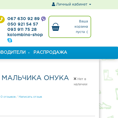
ы
Личный кабинет
067 630 92 89
Ваша
050 921 54 57
корзина
093 911 75 28
пуста :(
kolombino-shop
ЗВОДИТЕЛИ
РАСПРОДАЖА
0
 МАЛЬЧИКА ОНУКА
Нет в
наличии
0 отзывов
/
Написать отзыв