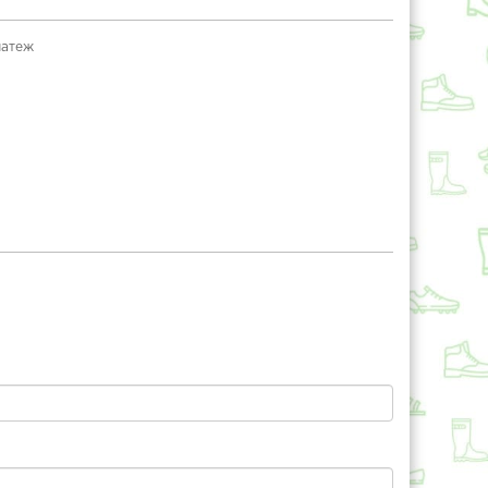
латеж