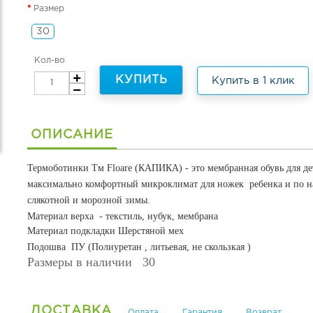
Размер
30
Кол-во
КУПИТЬ
Купить в 1 клик
ОПИСАНИЕ
Термоботинки Тм Floare (КАПИКА) - это мембранная обувь для дет
максимально комфортный микроклимат для ножек ребенка и по 
слякотной и морозной зимы.
Материал верха - тексти
ль, нубук, мембрана
Материал подкладки Шерстяной мех
Подошва
ПУ (Полиуретан , литьевая, не скользкая )
Размеры в наличии 30
ДОСТАВКА
Оплата
Гарантия
Возврат