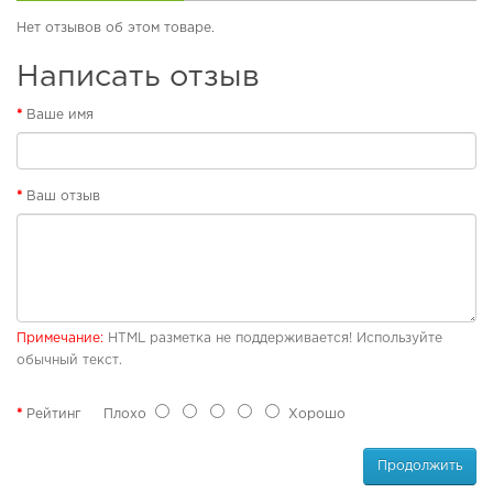
б
Нет отзывов об этом товаре.
у
в
Написать отзыв
ь
Ваше имя
П
л
я
ж
Ваш отзыв
н
а
я
о
б
у
в
Примечание:
HTML разметка не поддерживается! Используйте
ь
обычный текст.
Р
е
Рейтинг
Плохо
Хорошо
з
и
Продолжить
н