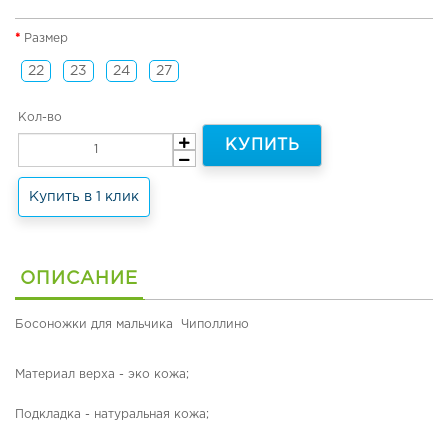
н
я
Размер
я
о
22
23
24
27
б
у
Кол-во
в
ь
КУПИТЬ
и
т
Купить в 1 клик
е
р
м
о
о
ОПИСАНИЕ
б
у
Босоножки для мальчика Чиполлино
в
ь
Материал верха - эко кожа;
Л
е
Подкладка - натуральная кожа;
т
н