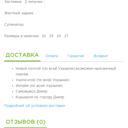
Застежка- 2 липучки ;
я
я
Жесткий задник
о
б
Супинатор.
у
в
Размеры в наличии: 22 23 24 27
ь
О
р
ДОСТАВКА
Оплата
Гарантия
Возврат
т
о
Новой почтой (по всей Украине),возможен наложенный
п
платеж
е
Укрпочтой (по всей Украине)
д
Интайм (по всей Украине)
и
Самовывоз Днепр
ч
Курьером по городу Днепр
е
с
Подробней об условиях доставки
к
а
я
ОТЗЫВОВ (0)
о