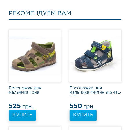
о
в
ы
РЕКОМЕНДУЕМ ВАМ
е
с
а
п
о
г
и
С
п
о
р
т
Босоножки для
Босоножки для
и
мальчика Гена
мальчика Филин 91S-HL-
в
1432
н
525
550
а
грн.
грн.
я
КУПИТЬ
КУПИТЬ
о
б
у