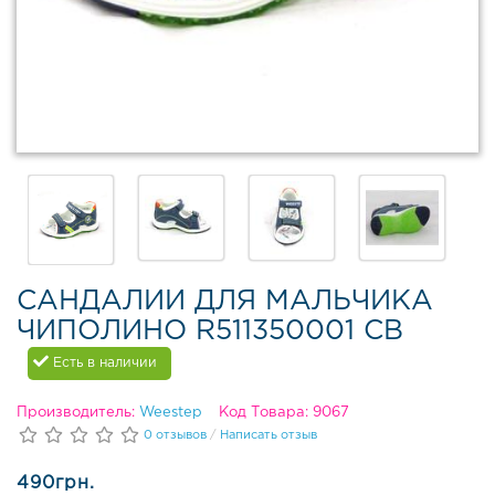
в
Д
е
м
и
с
е
з
о
н
н
а
я
САНДАЛИИ ДЛЯ МАЛЬЧИКА
о
ЧИПОЛИНО R511350001 CB
б
у
Есть в наличии
в
ь
Производитель:
Weestep
Код Товара: 9067
0 отзывов
/
Написать отзыв
З
и
490грн.
м