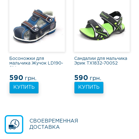
в
ь
Т
а
п
о
ч
к
и
Босоножки для
Сандалии для мальчика
и
мальчика Жучок LD190-
Эрик TX1832-70052
914
к
е
590
590
грн.
грн.
д
ы
КУПИТЬ
КУПИТЬ
Т
у
ф
л
СВОЕВРЕМЕННАЯ
и
ДОСТАВКА
и
ш